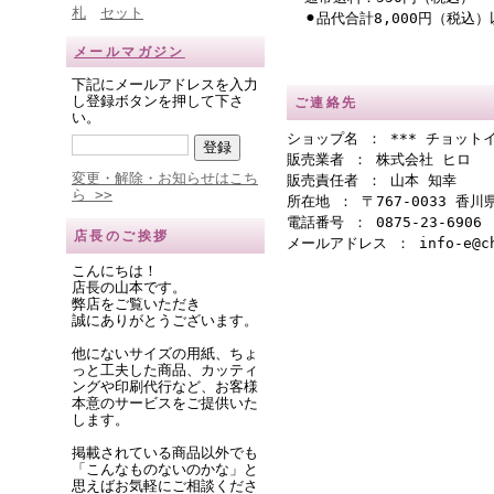
札
セット
⚫︎品代合計8,000円（税込
メールマガジン
下記にメールアドレスを入力
し登録ボタンを押して下さ
ご連絡先
い。
ショップ名 ： *** チョットイ
販売業者 ： 株式会社 ヒロ
変更・解除・お知らせはこち
販売責任者 ： 山本 知幸
ら >>
所在地 ： 〒767-0033 香
電話番号 ： 0875-23-6906
店長のご挨拶
メールアドレス ： info-e@cho
こんにちは！
店長の山本です。
弊店をご覧いただき
誠にありがとうございます。
他にないサイズの用紙、ちょ
っと工夫した商品、カッティ
ングや印刷代行など、お客様
本意のサービスをご提供いた
します。
掲載されている商品以外でも
「こんなものないのかな」と
思えばお気軽にご相談くださ