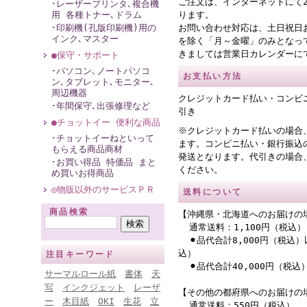
ご注文は、インターネットにて
･レーザープリンタ､複合機
用 各種トナー､ドラム
ります。
･印刷機(孔版印刷機)用の
お問い合わせ対応は、土日祝日
インク､マスター
を除く「月～金曜」のみとなっ
きましては営業日カレンダーに
●保守・サポート
･パソコン､ノートパソコ
お支払い方法
ン､タブレット､モニター､
周辺機器
クレジットカード払い・コンビ
･年間保守､出張修理など
引き
●チョットイー 便利な商品
※クレジットカード払いの場合
･チョットイーねといって
ます。コンビニ払い・銀行振込
もらえる商品商材
発送となります。代引きの場合
･お買い得品 特価品 まと
ください。
め買いお得商品
◎物販以外のサービスＰＲ
送料について
商品検索
【沖縄県・北海道へのお届けの
通常送料：1,100円（税込）
⚫︎品代合計8,000円（税込）
込）
注目キーワード
⚫︎品代合計40,000円（税
サーマルロール紙
書体
天
写
インクジェット
レーザ
【その他の都府県へのお届けの
ー
木目紙
OKI
生花
立
通常送料：550円（税込）