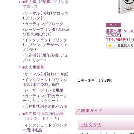
●出力機 印刷機 プリンタ
プロッタ
･サーマル(感熱)プロッタ
(プリンタ)
･カッティングプロッタ
･レーザープリンタ(厚紙及
書家の筆 SF-8
び長尺用紙向け)
174,900円
(税
･インクジェットプリンタ
(エプソン､ブラザー､キャ
ノン等)
･印刷機(孔版印刷機､デュ
プロ､リソー)
●出力用紙類
･サーマル(感熱)ロール紙
･インクジェットプリンタ
1件～3件 （全3件）
用紙(水性染料／顔料)
･レーザープリンタ用紙
･カッティング用カラーシ
ート､リタックシート
･会葬礼状用その他ハガキ
ご利用ガイド
●出力機器用の消耗品等
（インク、トナー等）
･インクジェットプリンタ
ご注文方法
ー用消耗品