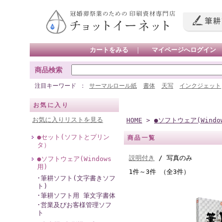
カートをみる
｜
マイページへログイン
商品検索
注目キーワード
サーマルロール紙
書体
天写
インクジェット
お気に入り
お気に入りリストを見る
HOME
>
●ソフトウェア(Wind
●セット(ソフトとプリン
商品一覧
タ）
説明付き
/ 写真のみ
●ソフトウェア(Windows
用)
1件～3件 （全3件）
･筆耕ソフト(文字書きソフ
ト)
･筆耕ソフト用 筆文字書体
･営業及びお客様管理ソフ
ト