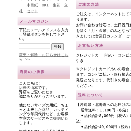
ご注文方法
ー
木目紙
OKI
生花
立
札
セット
ご注文は、インターネットにて
ります。
メールマガジン
お問い合わせ対応は、土日祝日
下記にメールアドレスを入力
を除く「月～金曜」のみとなっ
し登録ボタンを押して下さ
きましては営業日カレンダーに
い。
お支払い方法
変更・解除・お知らせはこち
クレジットカード払い・コンビ
ら >>
引き
※クレジットカード払いの場合
店長のご挨拶
ます。コンビニ払い・銀行振込
発送となります。代引きの場合
こんにちは！
ください。
店長の山本です。
弊店をご覧いただき
送料について
誠にありがとうございます。
【沖縄県・北海道へのお届けの
他にないサイズの用紙、ちょ
っと工夫した商品、カッティ
通常送料：1,100円（税込）
ングや印刷代行など、お客様
⚫︎品代合計8,000円（税込）
本意のサービスをご提供いた
込）
します。
⚫︎品代合計40,000円（税