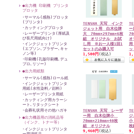
●出力機 印刷機 プリンタ
プロッタ
･サーマル(感熱)プロッタ
(プリンタ)
TENSHA 天写 インク
T
･カッティングプロッタ
ジェット用 白木位牌
ー
･レーザープリンタ(厚紙及
大 70mm×297mm×6枚
7
び長尺用紙向け)
組 オリジナル お試
オ
･インクジェットプリンタ
し用 ※お一人様1回1
用
(エプソン､ブラザー､キャ
セットのみ購入可
ッ
ノン等)
1,500円
(税込)
1
･印刷機(孔版印刷機､デュ
プロ､リソー)
●出力用紙類
･サーマル(感熱)ロール紙
･インクジェットプリンタ
用紙(水性染料／顔料)
･レーザープリンタ用紙
･カッティング用カラーシ
ート､リタックシート
･会葬礼状用その他ハガキ
TENSHA 天写 レーザ
T
ー用 白木位牌小
ジ
●出力機器用の消耗品等
70mm×210mm×40枚
小
（インク、トナー等）
組 オリジナル
枚
･インクジェットプリンタ
9,460円
(税込)
9
ー用消耗品