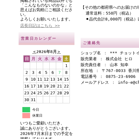
掲載されている商品以外でも
「こんなものないのかな」と
【その他の都府県へのお届けの
思えばお気軽にご相談くださ
通常送料：550円（税込）
い。
よろしくお願いいたします。
⚫︎品代合計8,000円（税込
店長日記はこちら >>
営業日カレンダー
ご連絡先
＜
2026年8月
＞
ショップ名 ： *** チョットイ
日
月
火
水
木
金
土
販売業者 ： 株式会社 ヒロ
販売責任者 ： 山本 知幸
1
所在地 ： 〒767-0033 香
2
3
4
5
6
7
8
電話番号 ： 0875-23-6906
9
10
11
12
13
14
15
メールアドレス ： info-e@cho
16
17
18
19
20
21
22
23
24
25
26
27
28
29
30
31
今日
休業日
いつもご愛顧いただき、
誠にありがとうございます。
2026年7月末日までの予定を
掲載しております。