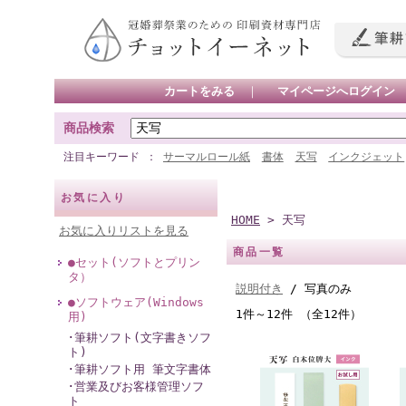
カートをみる
｜
マイページへログイン
商品検索
注目キーワード
サーマルロール紙
書体
天写
インクジェット
お気に入り
HOME
> 天写
お気に入りリストを見る
商品一覧
●セット(ソフトとプリン
タ）
説明付き
/ 写真のみ
●ソフトウェア(Windows
1件～12件 （全12件）
用)
･筆耕ソフト(文字書きソフ
ト)
･筆耕ソフト用 筆文字書体
･営業及びお客様管理ソフ
ト