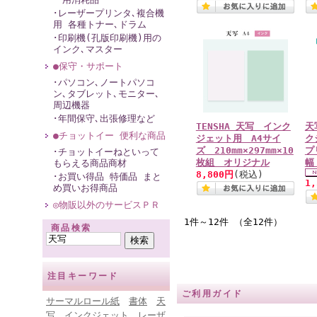
･レーザープリンタ､複合機
用 各種トナー､ドラム
･印刷機(孔版印刷機)用の
インク､マスター
●保守・サポート
･パソコン､ノートパソコ
ン､タブレット､モニター､
周辺機器
･年間保守､出張修理など
TENSHA 天写 インク
天
●チョットイー 便利な商品
ジェット用 A4サイ
ク
ズ 210mm×297mm×10
プ
･チョットイーねといって
枚組 オリジナル
幅
もらえる商品商材
8,800円
(税込)
･お買い得品 特価品 まと
1
め買いお得商品
◎物販以外のサービスＰＲ
1件～12件 （全12件）
商品検索
注目キーワード
ご利用ガイド
サーマルロール紙
書体
天
写
インクジェット
レーザ