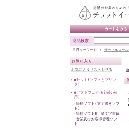
カートをみる
商品検索
注目キーワード
サーマルロール
お気に入り
お気に入りリストを見る
H
●セット(ソフトとプリン
タ）
●ソフトウェア(Windows
用)
･筆耕ソフト(文字書きソフ
ト)
･筆耕ソフト用 筆文字書体
･営業及びお客様管理ソフ
ト