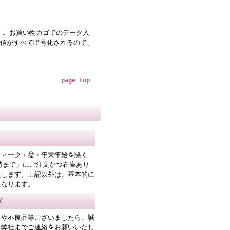
す。お買い物カゴでのデータ入
通信がすべて暗号化されるので、
page top
ウィーク・盆・年末年始を除く
時まで」にご注文かつ在庫あり
たします。上記以外は、基本的に
となります。
て
スや不良品等ございましたら、誠
、弊社までご連絡をお願いいたし