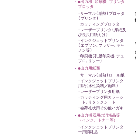
●出力機 印刷機 プリンタ
プロッタ
･サーマル(感熱)プロッタ
(プリンタ)
･カッティングプロッタ
･レーザープリンタ(厚紙及
び長尺用紙向け)
･インクジェットプリンタ
(エプソン､ブラザー､キャ
ノン等)
･印刷機(孔版印刷機､デュ
プロ､リソー)
●出力用紙類
･サーマル(感熱)ロール紙
･インクジェットプリンタ
用紙(水性染料／顔料)
･レーザープリンタ用紙
･カッティング用カラーシ
ート､リタックシート
･会葬礼状用その他ハガキ
●出力機器用の消耗品等
（インク、トナー等）
･インクジェットプリンタ
ー用消耗品