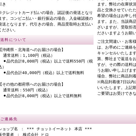
引き
ます。弊社の在庫状
品と交換させていた
※クレジットカード払いの場合、認証後の発送となり
希望の場合はお申し
ます。コンビニ払い・銀行振込の場合、入金確認後の
ます。また、当該商
発送となります。代引きの場合、商品受取時お支払い
ざいますが、受取拒
ください。
ださいますようお願
送料について
ご注文間違い・お客
は、お早めにご連絡
【沖縄県・北海道へのお届けの場合】
キャンセルいたしま
通常送料：1,100円（税込）
第、弊社まで返送を
⚫︎品代合計8,000円（税込）以上で送料550円（税
すが、その際の送料
込）
うお願い申し上げま
⚫︎品代合計40,000円（税込）以上で送料無料
場合、弊社に商品到
※商品到着後7日以内
【その他の都府県へのお届けの場合】
いいたします。上記
通常送料：550円（税込）
ご要望はお受けでき
⚫︎品代合計8,000円（税込）以上で送料無料
ご連絡先
ショップ名 ： *** チョットイーネット 本店 ***
販売業者 ： 株式会社 ヒロ