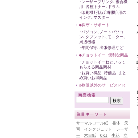
･レーザープリンタ､複合機
用 各種トナー､ドラム
･印刷機(孔版印刷機)用の
インク､マスター
●保守・サポート
･パソコン､ノートパソコ
ン､タブレット､モニター､
周辺機器
･年間保守､出張修理など
●チョットイー 便利な商品
･チョットイーねといって
もらえる商品商材
･お買い得品 特価品 まと
め買いお得商品
◎物販以外のサービスＰＲ
商品検索
注目キーワード
サーマルロール紙
書体
天
写
インクジェット
レーザ
ー
木目紙
OKI
生花
立