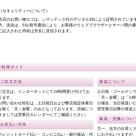
（セキュリティーについて）
当店のお買い物カゴは、シマンテック社のデジタルIDにより証明されていま
力、送信は、SSL暗号通信により、お客様のウェブブラウザーとサーバ間の
ご記入された内容は安全に送信されます。
ご利用ガイド
ご注文方法
発送について
ご注文は、インターネットにて24時間受け付けてお
土日祝・ゴールデン
ります。
「月～金曜」は「14
お問い合わせ対応は、土日祝日および弊店指定休業日
の場合、当日発送い
を除く「月～金曜」のみとなっております。詳細につ
翌営業日以降の発送
きましては営業日カレンダーにてご確認ください。
返品・交換につい
お支払い方法
万一、当方の出荷ミ
クレジットカード払い・コンビニ払い・銀行振込・代
におそれいりますが