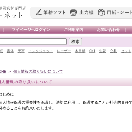
｜
マイページへログイン
｜
ご利用案内
｜
お問い合わせ
｜
紙
書体
天写
インクジェット
レーザー
木目紙
OKI
生花
立札
セット
OME
>
個人情報の取り扱いについて
個人情報の取り扱いについて
はじめに
個人情報保護の重要性を認識し、適切に利用し、保護することが社会的責任
努めることをお約束いたします。
--------------------------------------------------------