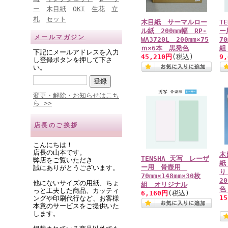
ー
木目紙
OKI
生花
立
札
セット
木目紙 サーマルロー
T
ル紙 200mm幅 RP-
ー
メールマガジン
WA3720L 200mm×75
70
ｍ×6本 黒発色
組
下記にメールアドレスを入力
45,210円
(税込)
9
し登録ボタンを押して下さ
い。
変更・解除・お知らせはこち
ら >>
店長のご挨拶
こんにちは！
店長の山本です。
木
TENSHA 天写 レーザ
弊店をご覧いただき
紙
ー用 骨壺用
誠にありがとうございます。
り
70mm×148mm×30枚
2
他にないサイズの用紙、ちょ
組 オリジナル
色
っと工夫した商品、カッティ
6,160円
(税込)
1
ングや印刷代行など、お客様
本意のサービスをご提供いた
します。