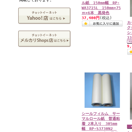
ル紙 150mm幅 RP-
WA3715L 150mm×75
ｍ×6本 黒発色
37,400円
(税込)
カ
ク
シ
3
9
シールフィルム サー
マルロール紙 普通粘
着 2本入り 305mm
幅 RP-S3730N2