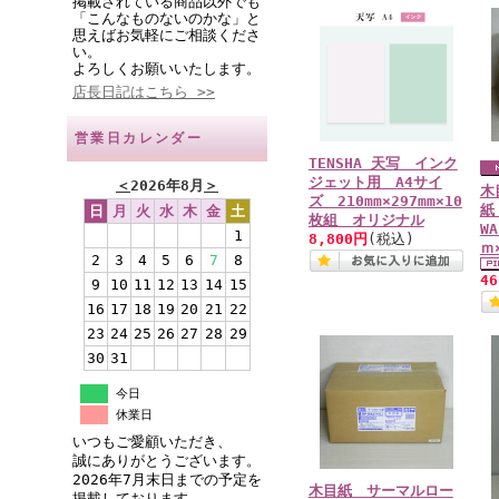
掲載されている商品以外でも
「こんなものないのかな」と
思えばお気軽にご相談くださ
い。
よろしくお願いいたします。
店長日記はこちら >>
営業日カレンダー
TENSHA 天写 インク
ジェット用 A4サイ
＜
2026年8月
＞
木
ズ 210mm×297mm×10
紙
日
月
火
水
木
金
土
枚組 オリジナル
WA
1
8,800円
(税込)
ｍ
2
3
4
5
6
7
8
4
9
10
11
12
13
14
15
16
17
18
19
20
21
22
23
24
25
26
27
28
29
30
31
今日
休業日
いつもご愛顧いただき、
誠にありがとうございます。
2026年7月末日までの予定を
木目紙 サーマルロー
掲載しております。