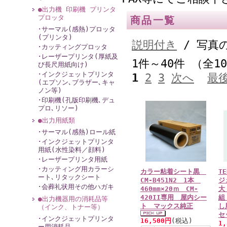
●出力機 印刷機 プリンタ
プロッタ
商品一覧
･サーマル(感熱)プロッタ
(プリンタ)
説明付き
/ 写真
･カッティングプロッタ
･レーザープリンタ(厚紙及
1件～40件 （全1
び長尺用紙向け)
･インクジェットプリンタ
1
2
3
次へ
最
(エプソン､ブラザー､キャ
ノン等)
･印刷機(孔版印刷機､デュ
プロ､リソー)
●出力用紙類
･サーマル(感熱)ロール紙
･インクジェットプリンタ
用紙(水性染料／顔料)
･レーザープリンタ用紙
･カッティング用カラーシ
カラー粘着シート黒
T
ート､リタックシート
CM-B451N2 1本
ジ
･会葬礼状用その他ハガキ
460mm×20ｍ CM-
大
420II専用 屋内シー
組
●出力機器用の消耗品等
ト マックス純正
し
（インク、トナー等）
セ
･インクジェットプリンタ
16,500円
(税込)
1
ー用消耗品