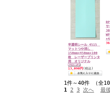
R
サ
3
W
×
3
半透明シール 4515
マットつや消し
150mm×450mm×100
枚 レーザープリンタ
用 オリジナル
13,090円
(税込)
1件～40件 （全1
1
2
3
次へ
最