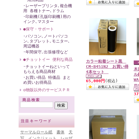
･レーザープリンタ､複合機
用 各種トナー､ドラム
･印刷機(孔版印刷機)用の
インク､マスター
●保守・サポート
･パソコン､ノートパソコ
ン､タブレット､モニター､
周辺機器
･年間保守､出張修理など
●チョットイー 便利な商品
カラー粘着シート黒
･チョットイーねといって
CM-B451N2 お買い得
木
もらえる商品商材
4本セット
ル
･お買い得品 特価品 まと
WA
65,000円
(税込)
め買いお得商品
ｍ
◎物販以外のサービスＰＲ
3
商品検索
注目キーワード
サーマルロール紙
書体
天
写
インクジェット
レーザ