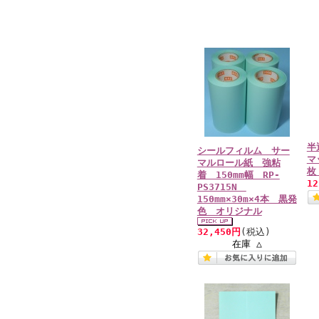
半
シールフィルム サー
マ
マルロール紙 強粘
枚
着 150mm幅 RP-
1
PS3715N
150mm×30m×4本 黒発
色 オリジナル
32,450円
(税込)
在庫 △