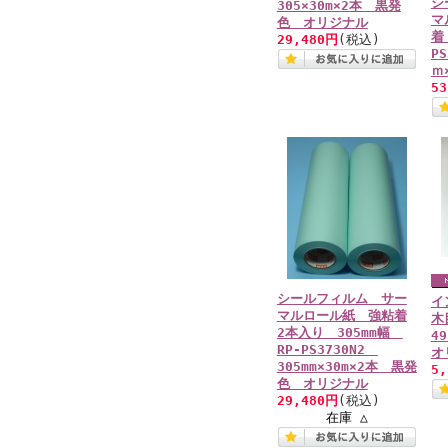
シ
305×30m×2本 黒発
マ
色 オリジナル
着
29,480円
(税込)
PS
ｍ
5
シールフィルム サー
イ
マルロール紙 強粘着
木
2本入り 305mm幅
4
RP-PS3730N2
オ
305mm×30m×2本 黒発
5
色 オリジナル
29,480円
(税込)
在庫 △