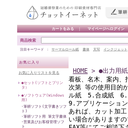
カートをみる
｜
マイページへログイン
商品検索
注目キーワード
サーマルロール紙
書体
天写
インクジェット
お気に入り
HOME
> ●出力用
お気に入りリストを見る
看板、名木、案内、
●セット(ソフトとプリン
次第 等の使用目的か
タ）
ル紙 5.合成紙 
●ソフトウェア(Windows
用)
9.アプリケーショ
･筆耕ソフト(文字書きソフ
あれば、カット加工
ト)
･筆耕ソフト用 筆文字書体
い場合がありますの
･営業及びお客様管理ソフ
FAX等にてご相談下
ト