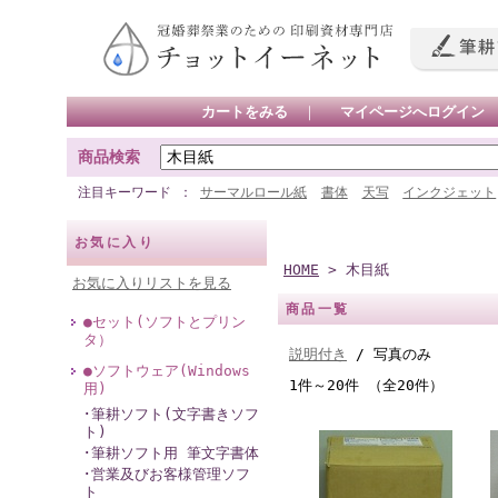
カートをみる
｜
マイページへログイン
商品検索
注目キーワード
サーマルロール紙
書体
天写
インクジェット
お気に入り
HOME
> 木目紙
お気に入りリストを見る
商品一覧
●セット(ソフトとプリン
タ）
説明付き
/ 写真のみ
●ソフトウェア(Windows
1件～20件 （全20件）
用)
･筆耕ソフト(文字書きソフ
ト)
･筆耕ソフト用 筆文字書体
･営業及びお客様管理ソフ
ト