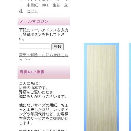
ー
木目紙
OKI
生花
立
札
セット
メールマガジン
下記にメールアドレスを入力
し登録ボタンを押して下さ
い。
変更・解除・お知らせはこち
ら >>
店長のご挨拶
こんにちは！
店長の山本です。
弊店をご覧いただき
誠にありがとうございます。
他にないサイズの用紙、ちょ
っと工夫した商品、カッティ
ングや印刷代行など、お客様
本意のサービスをご提供いた
します。