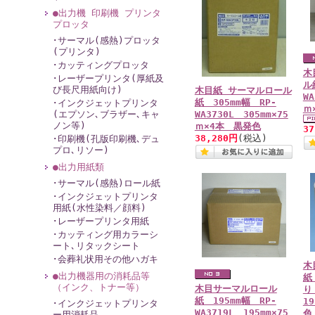
●出力機 印刷機 プリンタ
プロッタ
･サーマル(感熱)プロッタ
(プリンタ)
･カッティングプロッタ
木
･レーザープリンタ(厚紙及
ル
び長尺用紙向け)
木目紙 サーマルロール
WA
紙 305mm幅 RP-
･インクジェットプリンタ
ｍ
(エプソン､ブラザー､キャ
WA3730L 305mm×75
ノン等)
ｍ×4本 黒発色
3
38,280円
(税込)
･印刷機(孔版印刷機､デュ
プロ､リソー)
●出力用紙類
･サーマル(感熱)ロール紙
･インクジェットプリンタ
用紙(水性染料／顔料)
･レーザープリンタ用紙
･カッティング用カラーシ
ート､リタックシート
･会葬礼状用その他ハガキ
木
●出力機器用の消耗品等
紙
（インク、トナー等）
木目サーマルロール
り
紙 195mm幅 RP-
1
･インクジェットプリンタ
WA3719L 195mm×75
色
ー用消耗品