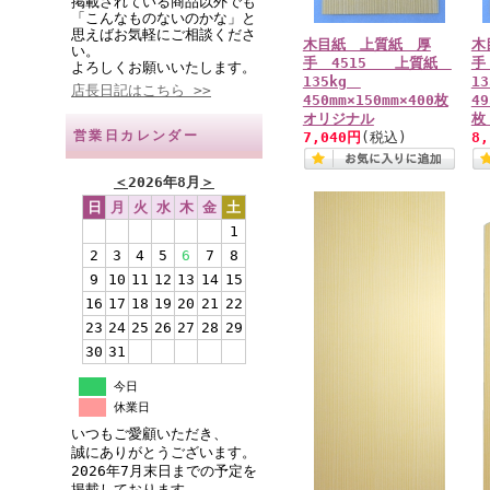
掲載されている商品以外でも
「こんなものないのかな」と
思えばお気軽にご相談くださ
木目紙 上質紙 厚
木
い。
手 4515 上質紙
手
よろしくお願いいたします。
135kg
1
店長日記はこちら >>
450mm×150mm×400枚
49
オリジナル
枚
営業日カレンダー
7,040円
(税込)
8
＜
2026年8月
＞
日
月
火
水
木
金
土
1
2
3
4
5
6
7
8
9
10
11
12
13
14
15
16
17
18
19
20
21
22
23
24
25
26
27
28
29
30
31
今日
休業日
いつもご愛顧いただき、
誠にありがとうございます。
2026年7月末日までの予定を
掲載しております。