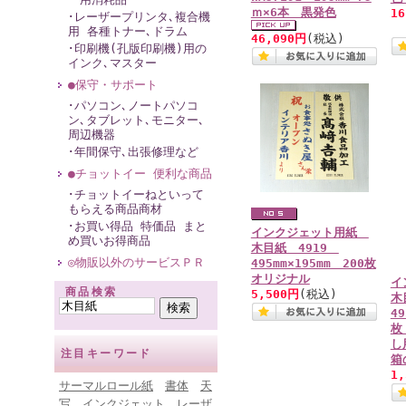
ｍ×6本 黒発色
1
･レーザープリンタ､複合機
用 各種トナー､ドラム
46,090円
(税込)
･印刷機(孔版印刷機)用の
インク､マスター
●保守・サポート
･パソコン､ノートパソコ
ン､タブレット､モニター､
周辺機器
･年間保守､出張修理など
●チョットイー 便利な商品
･チョットイーねといって
もらえる商品商材
･お買い得品 特価品 まと
インクジェット用紙
め買いお得商品
木目紙 4919
◎物販以外のサービスＰＲ
495mm×195mm 200枚
オリジナル
イ
商品検索
5,500円
(税込)
木
49
枚
し
注目キーワード
箱
1
サーマルロール紙
書体
天
写
インクジェット
レーザ