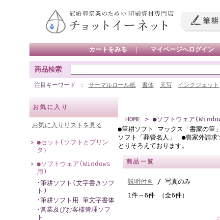
カートをみる
｜
マイページへログイン
商品検索
注目キーワード
サーマルロール紙
書体
天写
インクジェット
お気に入り
HOME
> ●ソフトウェア(Wind
お気に入りリストを見る
●筆耕ソフト マックス「書家の筆
ソフト「葬管名人」 ●喪家外請求
●セット(ソフトとプリン
とりそろえております。
タ）
商品一覧
●ソフトウェア(Windows
用)
説明付き
/ 写真のみ
･筆耕ソフト(文字書きソフ
ト)
1件～6件 （全6件）
･筆耕ソフト用 筆文字書体
･営業及びお客様管理ソフ
ト