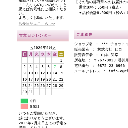
掲載されている商品以外でも
【その他の都府県へのお届けの
「こんなものないのかな」と
通常送料：550円（税込）
思えばお気軽にご相談くださ
⚫︎品代合計8,000円（税込
い。
よろしくお願いいたします。
店長日記はこちら >>
ご連絡先
営業日カレンダー
ショップ名 ： *** チョットイ
＜
2026年8月
＞
販売業者 ： 株式会社 ヒロ
日
月
火
水
木
金
土
販売責任者 ： 山本 知幸
所在地 ： 〒767-0033 香
1
電話番号 ： 0875-23-6906
2
3
4
5
6
7
8
メールアドレス ： info-e@cho
9
10
11
12
13
14
15
16
17
18
19
20
21
22
23
24
25
26
27
28
29
30
31
今日
休業日
いつもご愛顧いただき、
誠にありがとうございます。
2026年7月末日までの予定を
掲載しております。