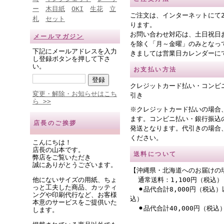
ー
木目紙
OKI
生花
立
ご注文は、インターネットにて
札
セット
ります。
お問い合わせ対応は、土日祝日
メールマガジン
を除く「月～金曜」のみとなっ
下記にメールアドレスを入力
きましては営業日カレンダーに
し登録ボタンを押して下さ
い。
お支払い方法
クレジットカード払い・コンビ
変更・解除・お知らせはこち
引き
ら >>
※クレジットカード払いの場合
ます。コンビニ払い・銀行振込
店長のご挨拶
発送となります。代引きの場合
ください。
こんにちは！
店長の山本です。
送料について
弊店をご覧いただき
誠にありがとうございます。
【沖縄県・北海道へのお届けの
他にないサイズの用紙、ちょ
通常送料：1,100円（税込）
っと工夫した商品、カッティ
⚫︎品代合計8,000円（税込）
ングや印刷代行など、お客様
込）
本意のサービスをご提供いた
⚫︎品代合計40,000円（税
します。