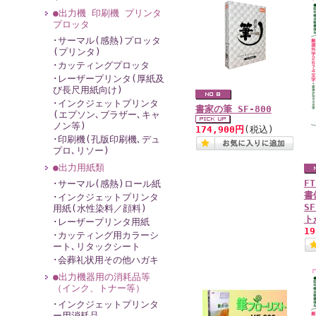
●出力機 印刷機 プリンタ
プロッタ
･サーマル(感熱)プロッタ
(プリンタ)
･カッティングプロッタ
･レーザープリンタ(厚紙及
び長尺用紙向け)
･インクジェットプリンタ
書家の筆 SF-800
(エプソン､ブラザー､キャ
ノン等)
174,900円
(税込)
･印刷機(孔版印刷機､デュ
プロ､リソー)
●出力用紙類
F
･サーマル(感熱)ロール紙
書
･インクジェットプリンタ
S
用紙(水性染料／顔料)
ト
･レーザープリンタ用紙
1
･カッティング用カラーシ
ート､リタックシート
･会葬礼状用その他ハガキ
●出力機器用の消耗品等
（インク、トナー等）
･インクジェットプリンタ
ー用消耗品