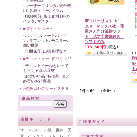
･レーザープリンタ､複合機
用 各種トナー､ドラム
･印刷機(孔版印刷機)用の
筆フローリスト HF-
インク､マスター
200 マックス社 花
●保守・サポート
屋さん向け筆耕ソフ
･パソコン､ノートパソコ
ト 花文字書体付き
ン､タブレット､モニター､
ソフトのみ
周辺機器
173,800円
(税込)
･年間保守､出張修理など
F
楷
●チョットイー 便利な商品
S
･チョットイーねといって
ト
もらえる商品商材
1
･お買い得品 特価品 まと
め買いお得商品
◎物販以外のサービスＰＲ
1件～6件 （全6件）
商品検索
注目キーワード
ご利用ガイド
サーマルロール紙
書体
天
写
インクジェット
レーザ
ご注文方法