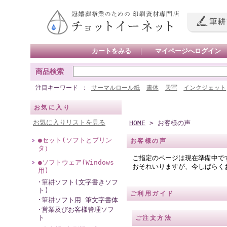
カートをみる
｜
マイページへログイン
商品検索
注目キーワード
サーマルロール紙
書体
天写
インクジェット
お気に入り
お気に入りリストを見る
HOME
> お客様の声
●セット(ソフトとプリン
お客様の声
タ）
ご指定のページは現在準備中で
●ソフトウェア(Windows
おそれいりますが、今しばらく
用)
･筆耕ソフト(文字書きソフ
ト)
ご利用ガイド
･筆耕ソフト用 筆文字書体
･営業及びお客様管理ソフ
ト
ご注文方法