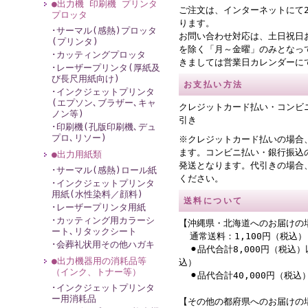
●出力機 印刷機 プリンタ
ご注文は、インターネットにて
プロッタ
ります。
･サーマル(感熱)プロッタ
お問い合わせ対応は、土日祝日
(プリンタ)
を除く「月～金曜」のみとなっ
･カッティングプロッタ
きましては営業日カレンダーに
･レーザープリンタ(厚紙及
び長尺用紙向け)
お支払い方法
･インクジェットプリンタ
(エプソン､ブラザー､キャ
クレジットカード払い・コンビ
ノン等)
引き
･印刷機(孔版印刷機､デュ
プロ､リソー)
※クレジットカード払いの場合
ます。コンビニ払い・銀行振込
●出力用紙類
発送となります。代引きの場合
･サーマル(感熱)ロール紙
ください。
･インクジェットプリンタ
用紙(水性染料／顔料)
送料について
･レーザープリンタ用紙
･カッティング用カラーシ
【沖縄県・北海道へのお届けの
ート､リタックシート
通常送料：1,100円（税込）
･会葬礼状用その他ハガキ
⚫︎品代合計8,000円（税込）
●出力機器用の消耗品等
込）
（インク、トナー等）
⚫︎品代合計40,000円（税
･インクジェットプリンタ
ー用消耗品
【その他の都府県へのお届けの