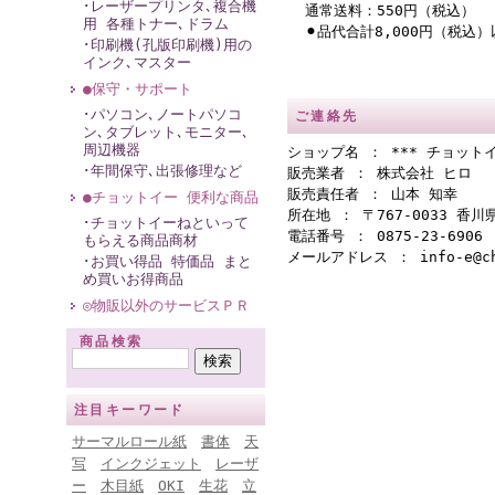
･レーザープリンタ､複合機
通常送料：550円（税込）
用 各種トナー､ドラム
⚫︎品代合計8,000円（税込
･印刷機(孔版印刷機)用の
インク､マスター
●保守・サポート
･パソコン､ノートパソコ
ご連絡先
ン､タブレット､モニター､
周辺機器
ショップ名 ： *** チョットイ
･年間保守､出張修理など
販売業者 ： 株式会社 ヒロ
販売責任者 ： 山本 知幸
●チョットイー 便利な商品
所在地 ： 〒767-0033 香
･チョットイーねといって
電話番号 ： 0875-23-6906
もらえる商品商材
メールアドレス ： info-e@cho
･お買い得品 特価品 まと
め買いお得商品
◎物販以外のサービスＰＲ
商品検索
注目キーワード
サーマルロール紙
書体
天
写
インクジェット
レーザ
ー
木目紙
OKI
生花
立