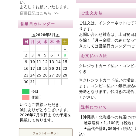
い。
よろしくお願いいたします。
店長日記はこちら >>
ご注文方法
ご注文は、インターネットにて
営業日カレンダー
ります。
お問い合わせ対応は、土日祝日
＜
2026年8月
＞
を除く「月～金曜」のみとなっ
日
月
火
水
木
金
土
きましては営業日カレンダーに
1
2
3
4
5
6
7
8
お支払い方法
9
10
11
12
13
14
15
クレジットカード払い・コンビ
16
17
18
19
20
21
22
引き
23
24
25
26
27
28
29
※クレジットカード払いの場合
30
31
ます。コンビニ払い・銀行振込
発送となります。代引きの場合
今日
ください。
休業日
いつもご愛顧いただき、
送料について
誠にありがとうございます。
2026年7月末日までの予定を
【沖縄県・北海道へのお届けの
掲載しております。
通常送料：1,100円（税込）
⚫︎品代合計8,000円（税込）
込）