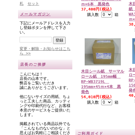
札
セット
木
ｍ×6本 黒発色
紙 
37,400円(税込)
WA
メールマガジン
購入数
箱
ｍ
下記にメールアドレスを入力
38
し登録ボタンを押して下さ
い。
変更・解除・お知らせはこち
ら >>
店長のご挨拶
木
木目シール紙 サーマル
こんにちは！
ロ
ロール紙 195mm幅
店長の山本です。
RP
RP-WB3719L
弊店をご覧いただき
15
195mm×45ｍ×4本 黒
誠にありがとうございます。
発
発色
40
他にないサイズの用紙、ちょ
54,010円(税込)
っと工夫した商品、カッティ
購入数
箱
ングや印刷代行など、お客様
本意のサービスをご提供いた
します。
掲載されている商品以外でも
「こんなものないのかな」と
思えばお気軽にご相談くださ
ご利用ガイド