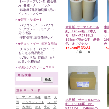
･レーザープリンタ､複合機
用 各種トナー､ドラム
･印刷機(孔版印刷機)用の
インク､マスター
●保守・サポート
･パソコン､ノートパソコ
木目紙 サーマルロール
木
ン､タブレット､モニター､
紙 195mm幅 2本入
紙
周辺機器
り RP-WA3719L2
り 
･年間保守､出張修理など
195mm×75m×2本 黒発
20
●チョットイー 便利な商品
色 オリジナル
色
16,280円(税込)
15
･チョットイーねといって
在庫 ×
もらえる商品商材
･お買い得品 特価品 まと
め買いお得商品
◎物販以外のサービスＰＲ
商品検索
注目キーワード
サーマルロール紙
書体
天
木目紙 サーマルロール
写
インクジェット
レーザ
紙 150mm幅 RP-
ー
木目紙
OKI
生花
立
WA3715L 150mm×75