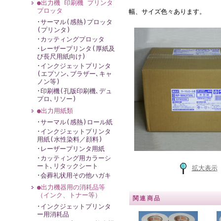
●出力機 印刷機 プリンタ
プロッタ
幅、サイズ色々あります。
･サーマル(感熱)プロッタ
(プリンタ)
･カッティングプロッタ
･レーザープリンタ(厚紙及
び長尺用紙向け)
･インクジェットプリンタ
(エプソン､ブラザー､キャ
ノン等)
･印刷機(孔版印刷機､デュ
プロ､リソー)
●出力用紙類
･サーマル(感熱)ロール紙
･インクジェットプリンタ
用紙(水性染料／顔料)
･レーザープリンタ用紙
･カッティング用カラーシ
ート､リタックシート
拡大表示
･会葬礼状用その他ハガキ
●出力機器用の消耗品等
（インク、トナー等）
関連商品
･インクジェットプリンタ
ー用消耗品