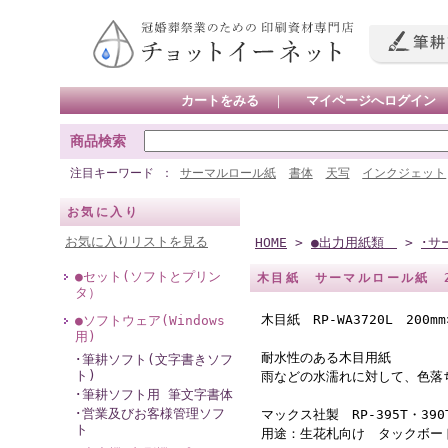
カートをみる
｜
マイページへログイン
商品検索
注目キーワード
サーマルロール紙
書体
天写
インクジェット
お気に入り
お気に入りリストを見る
HOME
>
●出力用紙類
>
･サ
●セット(ソフトとプリン
木目紙 サーマルロール紙 200
タ）
木目紙 RP-WA3720L 200m
●ソフトウェア(Windows
用)
耐水性のある木目用紙
･筆耕ソフト(文字書きソフ
ト)
雨などの水濡れに対して、色
･筆耕ソフト用 筆文字書体
･営業及びお客様管理ソフ
マックス社製 RP-395T・39
ト
用途：生花札向け タックボー