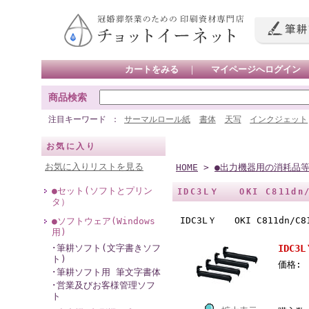
カートをみる
｜
マイページへログイン
商品検索
注目キーワード
サーマルロール紙
書体
天写
インクジェット
お気に入り
お気に入りリストを見る
HOME
>
●出力機器用の消耗品
●セット(ソフトとプリン
IDC3LＹ OKI C811d
タ）
IDC3LＹ OKI C811dn/
●ソフトウェア(Windows
用)
･筆耕ソフト(文字書きソフ
IDC3
ト)
価格:
･筆耕ソフト用 筆文字書体
･営業及びお客様管理ソフ
ト