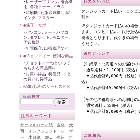
お支払い方法
･レーザープリンタ､複合機
用 各種トナー､ドラム
クレジットカード払い・コンビ
･印刷機(孔版印刷機)用の
引き
インク､マスター
●保守・サポート
※クレジットカード払いの場合
ます。コンビニ払い・銀行振込
･パソコン､ノートパソコ
ン､タブレット､モニター､
発送となります。代引きの場合
周辺機器
ください。
･年間保守､出張修理など
送料について
●チョットイー 便利な商品
･チョットイーねといって
【沖縄県・北海道へのお届けの
もらえる商品商材
通常送料：1,100円（税込）
･お買い得品 特価品 まと
⚫︎品代合計8,000円（税込）
め買いお得商品
込）
◎物販以外のサービスＰＲ
⚫︎品代合計40,000円（税
商品検索
【その他の都府県へのお届けの
通常送料：550円（税込）
⚫︎品代合計8,000円（税込
注目キーワード
サーマルロール紙
書体
天
写
インクジェット
レーザ
ご連絡先
ー
木目紙
OKI
生花
立