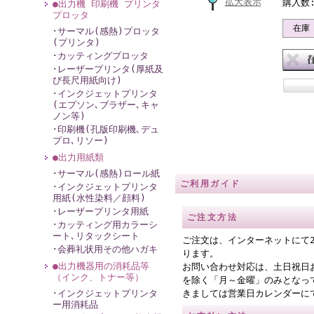
拡大表示
購入数
●出力機 印刷機 プリンタ
プロッタ
在庫
･サーマル(感熱)プロッタ
(プリンタ)
･カッティングプロッタ
･レーザープリンタ(厚紙及
び長尺用紙向け)
･インクジェットプリンタ
(エプソン､ブラザー､キャ
ノン等)
･印刷機(孔版印刷機､デュ
プロ､リソー)
●出力用紙類
･サーマル(感熱)ロール紙
ご利用ガイド
･インクジェットプリンタ
用紙(水性染料／顔料)
･レーザープリンタ用紙
ご注文方法
･カッティング用カラーシ
ート､リタックシート
ご注文は、インターネットにて
･会葬礼状用その他ハガキ
ります。
●出力機器用の消耗品等
お問い合わせ対応は、土日祝日
（インク、トナー等）
を除く「月～金曜」のみとなっ
･インクジェットプリンタ
きましては営業日カレンダーに
ー用消耗品