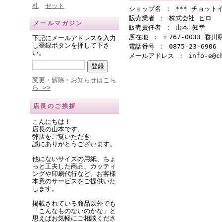
札
セット
ショップ名 ： *** チョットイ
販売業者 ： 株式会社 ヒロ
メールマガジン
販売責任者 ： 山本 知幸
所在地 ： 〒767-0033 香
下記にメールアドレスを入力
し登録ボタンを押して下さ
電話番号 ： 0875-23-6906
い。
メールアドレス ： info-e@cho
変更・解除・お知らせはこち
ら >>
店長のご挨拶
こんにちは！
店長の山本です。
弊店をご覧いただき
誠にありがとうございます。
他にないサイズの用紙、ちょ
っと工夫した商品、カッティ
ングや印刷代行など、お客様
本意のサービスをご提供いた
します。
掲載されている商品以外でも
「こんなものないのかな」と
思えばお気軽にご相談くださ