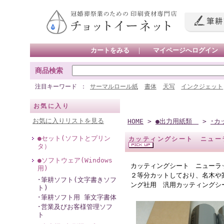
カートをみる
｜
マイページへログイン
商品検索
注目キーワード
サーマルロール紙
書体
天写
インクジェット
お気に入り
お気に入りリストを見る
HOME
>
●出力用紙類
>
･カ
●セット(ソフトとプリン
カッティングシート ニューラッ
タ）
●ソフトウェア(Windows
カッティングシート ニューラッキ
用)
２等分カットしており、名木や
･筆耕ソフト(文字書きソフ
ング社用 汎用カッティングシー
ト)
･筆耕ソフト用 筆文字書体
･営業及びお客様管理ソフ
ト