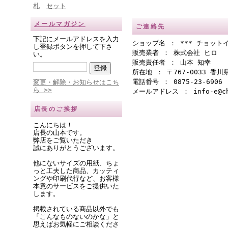
札
セット
メールマガジン
ご連絡先
下記にメールアドレスを入力
ショップ名 ： *** チョットイ
し登録ボタンを押して下さ
販売業者 ： 株式会社 ヒロ
い。
販売責任者 ： 山本 知幸
所在地 ： 〒767-0033 香
電話番号 ： 0875-23-6906
変更・解除・お知らせはこち
ら >>
メールアドレス ： info-e@cho
店長のご挨拶
こんにちは！
店長の山本です。
弊店をご覧いただき
誠にありがとうございます。
他にないサイズの用紙、ちょ
っと工夫した商品、カッティ
ングや印刷代行など、お客様
本意のサービスをご提供いた
します。
掲載されている商品以外でも
「こんなものないのかな」と
思えばお気軽にご相談くださ