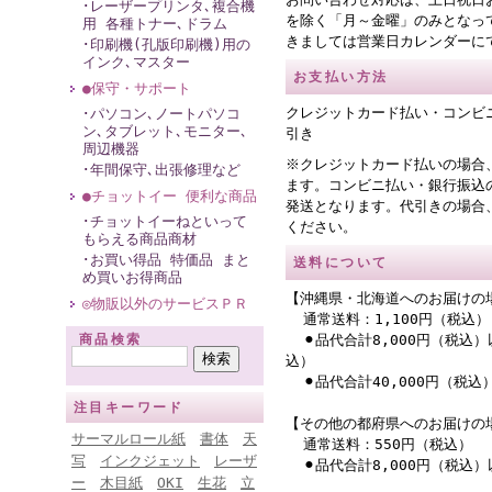
･レーザープリンタ､複合機
を除く「月～金曜」のみとなっ
用 各種トナー､ドラム
きましては営業日カレンダーに
･印刷機(孔版印刷機)用の
インク､マスター
お支払い方法
●保守・サポート
クレジットカード払い・コンビ
･パソコン､ノートパソコ
ン､タブレット､モニター､
引き
周辺機器
※クレジットカード払いの場合
･年間保守､出張修理など
ます。コンビニ払い・銀行振込
●チョットイー 便利な商品
発送となります。代引きの場合
･チョットイーねといって
ください。
もらえる商品商材
･お買い得品 特価品 まと
送料について
め買いお得商品
【沖縄県・北海道へのお届けの
◎物販以外のサービスＰＲ
通常送料：1,100円（税込）
商品検索
⚫︎品代合計8,000円（税込）
込）
⚫︎品代合計40,000円（税
注目キーワード
【その他の都府県へのお届けの
サーマルロール紙
書体
天
通常送料：550円（税込）
写
インクジェット
レーザ
⚫︎品代合計8,000円（税込
ー
木目紙
OKI
生花
立