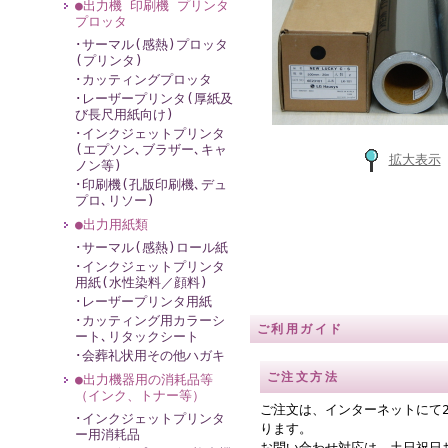
●出力機 印刷機 プリンタ
プロッタ
･サーマル(感熱)プロッタ
(プリンタ)
･カッティングプロッタ
･レーザープリンタ(厚紙及
び長尺用紙向け)
･インクジェットプリンタ
(エプソン､ブラザー､キャ
拡大表示
ノン等)
･印刷機(孔版印刷機､デュ
プロ､リソー)
●出力用紙類
･サーマル(感熱)ロール紙
･インクジェットプリンタ
用紙(水性染料／顔料)
･レーザープリンタ用紙
･カッティング用カラーシ
ご利用ガイド
ート､リタックシート
･会葬礼状用その他ハガキ
ご注文方法
●出力機器用の消耗品等
（インク、トナー等）
ご注文は、インターネットにて
･インクジェットプリンタ
ります。
ー用消耗品
お問い合わせ対応は、土日祝日