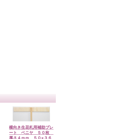
横向き生花札用補助プレ
ート ベニヤ ５０枚
リ
厚さ４ｍｍ ５０×３６