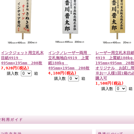
インクジェット用立札木
インク／レーザー両用
レーザー用立札木目
目紙4919
立札無地白4919 上質
4919 上質紙180k
495mm×195mm 200枚
紙180kg
195mm×495mm 2
7,920円(税込)
495mm×195mm 200枚
オリジナル お試し
4,180円(税込)
※お一人様1回1箱の
購入数
箱
購入可
購入数
箱
1,500円(税込)
購入数
箱
ご利用ガイド