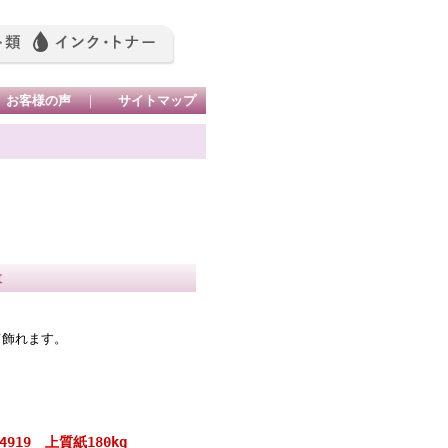
お客様の声
｜
サイトマップ
枚
て飾れます。
。
919 上質紙180kg