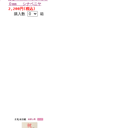
０mm シナベニヤ
2,200円(税込)
購入数
箱