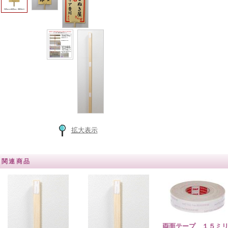
拡大表示
関連商品
両面テープ １５ミ