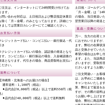
ご注文方法
発送について
ご注文は、インターネットにて24時間受け付けてお
土日祝・ゴールデン
ります。
「月～金曜」は「14
お問い合わせ対応は、土日祝日および弊店指定休業日
の場合、当日発送い
を除く「月～金曜」のみとなっております。詳細につ
翌営業日以降の発送
きましては営業日カレンダーにてご確認ください。
返品・交換につい
お支払い方法
万一、当方の出荷ミ
クレジットカード払い・コンビニ払い・銀行振込・代
におそれいりますが
引き
ます。弊社の在庫状
品と交換させていた
※クレジットカード払いの場合、認証後の発送となり
希望の場合はお申し
ます。コンビニ払い・銀行振込の場合、入金確認後の
ます。また、当該商
発送となります。代引きの場合、商品受取時お支払い
ざいますが、受取拒
ください。
ださいますようお願
送料について
ご注文間違い・お客
は、お早めにご連絡
【沖縄県・北海道へのお届けの場合】
キャンセルいたしま
通常送料：1,100円（税込）
第、弊社まで返送を
⚫︎品代合計8,000円（税込）以上で送料550円（税
すが、その際の送料
込）
うお願い申し上げま
⚫︎品代合計40,000円（税込）以上で送料無料
場合、弊社に商品到