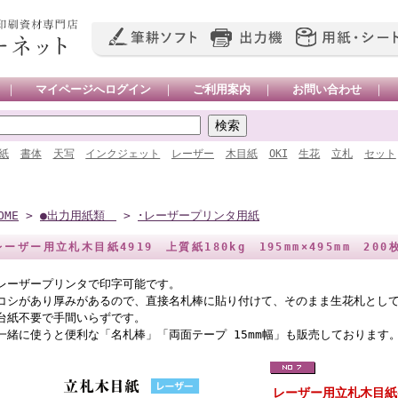
｜
マイページへログイン
｜
ご利用案内
｜
お問い合わせ
｜
紙
書体
天写
インクジェット
レーザー
木目紙
OKI
生花
立札
セット
OME
>
●出力用紙類
>
･レーザープリンタ用紙
レーザー用立札木目紙4919 上質紙180kg 195mm×495mm 200
レーザープリンタで印字可能です。
コシがあり厚みがあるので、直接名札棒に貼り付けて、そのまま生花札とし
台紙不要で手間いらずです。
一緒に使うと便利な「名札棒」「両面テープ 15mm幅」も販売しております
レーザー用立札木目紙4