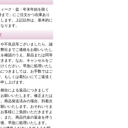
ウィーク・盆・年末年始を除く
時まで」にご注文かつ在庫あり
たします。上記以外は、基本的に
となります。
て
スや不良品等ございましたら、誠
、弊社までご連絡をお願いいたし
況を確認のうえ、新品または同等
だきます。なお、キャンセルをご
付けください。早急に処理いたし
品につきましては、お手数ではご
否、もしくは着払いにてご返送く
い申し上げます。
様都合による返品につきまして
をお願いいたします。修正または
す。商品発送済みの場合、到着次
お願いいたします。おそれいりま
はお客様にご負担いただきますよ
す。また、商品代金の返金を伴う
着後、早急に処理いたします。