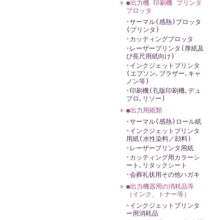
●出力機 印刷機 プリンタ
プロッタ
･サーマル(感熱)プロッタ
(プリンタ)
･カッティングプロッタ
･レーザープリンタ(厚紙及
び長尺用紙向け)
･インクジェットプリンタ
(エプソン､ブラザー､キャ
ノン等)
･印刷機(孔版印刷機､デュ
プロ､リソー)
●出力用紙類
･サーマル(感熱)ロール紙
･インクジェットプリンタ
用紙(水性染料／顔料)
･レーザープリンタ用紙
･カッティング用カラーシ
ート､リタックシート
･会葬礼状用その他ハガキ
●出力機器用の消耗品等
（インク、トナー等）
･インクジェットプリンタ
ー用消耗品