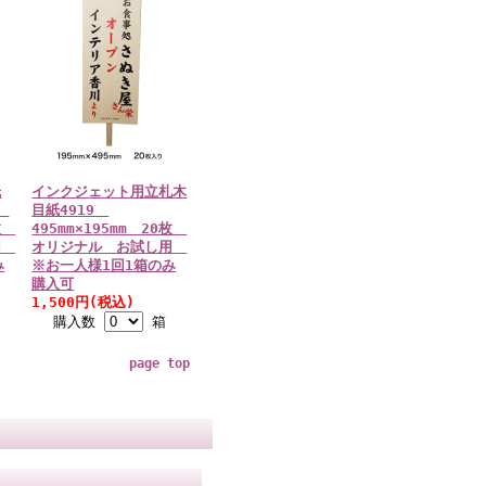
紙
インクジェット用立札木
g
目紙4919
0枚
495mm×195mm 20枚
用
オリジナル お試し用
み
※お一人様1回1箱のみ
購入可
1,500円(税込)
購入数
箱
page top