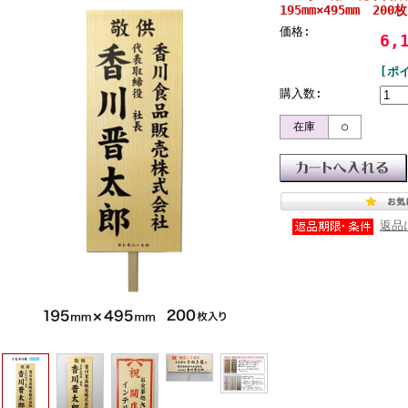
195mm×495mm 200枚
価格:
6,
[ポ
購入数:
在庫
○
返品