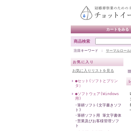
カートをみる
商品検索
注目キーワード
サーマルロール
お気に入り
お気に入りリストを見る
H
●セット(ソフトとプリン
タ）
●ソフトウェア(Windows
用)
･筆耕ソフト(文字書きソフ
ト)
･筆耕ソフト用 筆文字書体
･営業及びお客様管理ソフ
ト