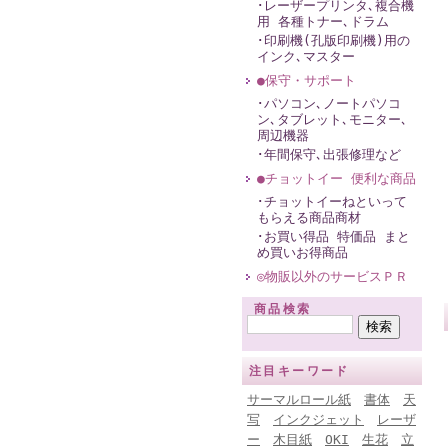
･レーザープリンタ､複合機
用 各種トナー､ドラム
･印刷機(孔版印刷機)用の
インク､マスター
●保守・サポート
･パソコン､ノートパソコ
ン､タブレット､モニター､
周辺機器
･年間保守､出張修理など
●チョットイー 便利な商品
･チョットイーねといって
もらえる商品商材
･お買い得品 特価品 まと
め買いお得商品
◎物販以外のサービスＰＲ
商品検索
注目キーワード
サーマルロール紙
書体
天
写
インクジェット
レーザ
ー
木目紙
OKI
生花
立