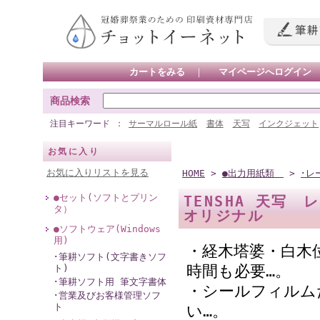
カートをみる
｜
マイページへログイン
商品検索
注目キーワード
サーマルロール紙
書体
天写
インクジェット
お気に入り
お気に入りリストを見る
HOME
>
●出力用紙類
>
･レ
●セット(ソフトとプリン
TENSHA 天写 
タ）
オリジナル
●ソフトウェア(Windows
用)
・経木塔婆・白木
･筆耕ソフト(文字書きソフ
時間も必要…。
ト)
･筆耕ソフト用 筆文字書体
・シールフィルム
･営業及びお客様管理ソフ
ト
い…。