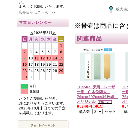
い。
よろしくお願いいたします。
拡大表
店長日記はこちら >>
営業日カレンダー
※骨壷は商品に含
＜
2026年8月
＞
関連商品
日
月
火
水
木
金
土
1
2
3
4
5
6
7
8
9
10
11
12
13
14
15
16
17
18
19
20
21
22
23
24
25
26
27
28
29
30
31
今日
TENSHA 天写 レーザ
TE
休業日
ー用 白木位牌大
ー
70mm×297mm×30枚組
70
いつもご愛顧いただき、
オリジナル
オ
誠にありがとうございます。
9,240円(税込)
9,
2026年10月末日までの予定
購入数
セット
を掲載しております。