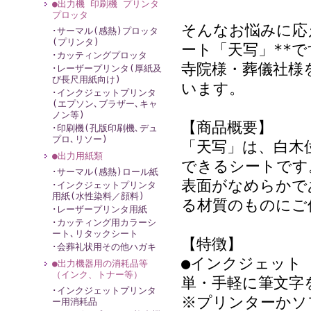
●出力機 印刷機 プリンタ
プロッタ
そんなお悩みに応
･サーマル(感熱)プロッタ
(プリンタ)
ート「天写」**で
･カッティングプロッタ
寺院様・葬儀社様
･レーザープリンタ(厚紙及
び長尺用紙向け)
います。
･インクジェットプリンタ
(エプソン､ブラザー､キャ
ノン等)
【商品概要】
･印刷機(孔版印刷機､デュ
プロ､リソー)
「天写」は、白木
●出力用紙類
できるシートです
･サーマル(感熱)ロール紙
表面がなめらかで
･インクジェットプリンタ
用紙(水性染料／顔料)
る材質のものにご
･レーザープリンタ用紙
･カッティング用カラーシ
ート､リタックシート
【特徴】
･会葬礼状用その他ハガキ
●インクジェット
●出力機器用の消耗品等
（インク、トナー等）
単・手軽に筆文字
･インクジェットプリンタ
※プリンターかソ
ー用消耗品