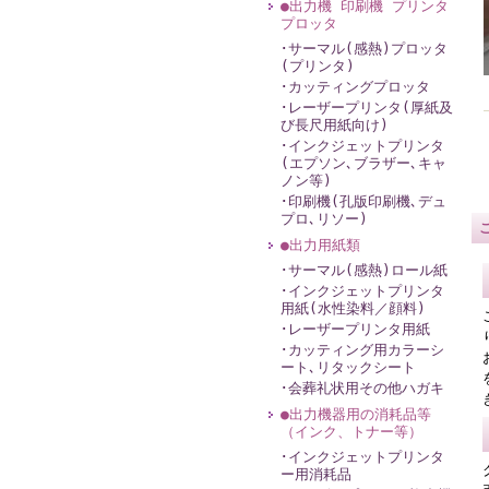
●出力機 印刷機 プリンタ
プロッタ
･サーマル(感熱)プロッタ
(プリンタ)
･カッティングプロッタ
･レーザープリンタ(厚紙及
び長尺用紙向け)
･インクジェットプリンタ
(エプソン､ブラザー､キャ
ノン等)
･印刷機(孔版印刷機､デュ
プロ､リソー)
●出力用紙類
･サーマル(感熱)ロール紙
･インクジェットプリンタ
用紙(水性染料／顔料)
･レーザープリンタ用紙
･カッティング用カラーシ
ート､リタックシート
･会葬礼状用その他ハガキ
●出力機器用の消耗品等
（インク、トナー等）
･インクジェットプリンタ
ー用消耗品