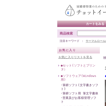
カートをみる
商品検索
注目キーワード
サーマルロール
お気に入り
お気に入りリストを見る
H
●セット(ソフトとプリン
タ）
●ソフトウェア(Windows
用)
･筆耕ソフト(文字書きソフ
ト)
･筆耕ソフト用 筆文字書体
･営業及びお客様管理ソフ
ト