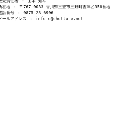
販売責任者 ： 山本 知幸
所在地 ： 〒767-0033 香川県三豊市三野町吉津乙356番地
電話番号 ： 0875-23-6906
メールアドレス ： info-e@chotto-e.net