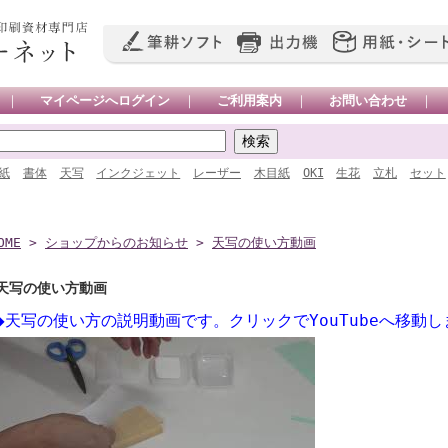
｜
マイページへログイン
｜
ご利用案内
｜
お問い合わせ
｜
紙
書体
天写
インクジェット
レーザー
木目紙
OKI
生花
立札
セット
OME
>
ショップからのお知らせ
>
天写の使い方動画
天写の使い方動画
◆天写の使い方の説明動画です。クリックでYouTubeへ移動し