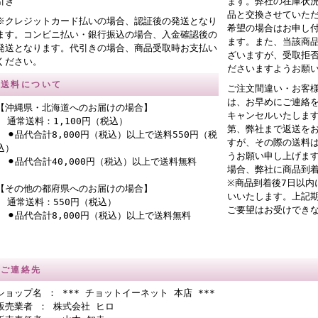
引き
ます。弊社の在庫状
品と交換させていた
※クレジットカード払いの場合、認証後の発送となり
希望の場合はお申し
ます。コンビニ払い・銀行振込の場合、入金確認後の
ます。また、当該商
発送となります。代引きの場合、商品受取時お支払い
ざいますが、受取拒
ください。
ださいますようお願
送料について
ご注文間違い・お客
は、お早めにご連絡
【沖縄県・北海道へのお届けの場合】
キャンセルいたしま
通常送料：1,100円（税込）
第、弊社まで返送を
⚫︎品代合計8,000円（税込）以上で送料550円（税
すが、その際の送料
込）
うお願い申し上げま
⚫︎品代合計40,000円（税込）以上で送料無料
場合、弊社に商品到
※商品到着後7日以内
【その他の都府県へのお届けの場合】
いいたします。上記
通常送料：550円（税込）
ご要望はお受けでき
⚫︎品代合計8,000円（税込）以上で送料無料
ご連絡先
ショップ名 ： *** チョットイーネット 本店 ***
販売業者 ： 株式会社 ヒロ