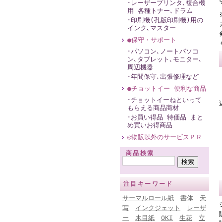
･レーザープリンタ､複合機
用 各種トナー､ドラム
･印刷機(孔版印刷機)用の
インク､マスター
●保守・サポート
･パソコン､ノートパソコ
ン､タブレット､モニター､
周辺機器
･年間保守､出張修理など
●チョットイー 便利な商品
･チョットイーねといって
もらえる商品商材
･お買い得品 特価品 まと
め買いお得商品
◎物販以外のサービスＰＲ
商品検索
注目キーワード
サーマルロール紙
書体
天
写
インクジェット
レーザ
ー
木目紙
OKI
生花
立